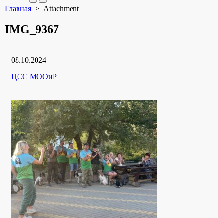
Search
Меню
Главная
> Attachment
Toggle
IMG_9367
Дата
08.10.2024
публикации
Рубрики
Автор
ЦСС МООиР