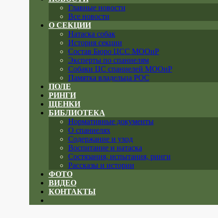
Главные новости
Все новости
О СЕКЦИИ
Натаска собак
История секции
Состав Бюро ЦСС МООиР
Эксперты по спаниелям
Собаки ЦС спаниелей МООиР
Памятка владельца РОС
ПОЛЕ
РИНГИ
ЩЕНКИ
БИБЛИОТЕКА
Нормативные документы
О спаниелях
Содержание и уход
Воспитание и натаска
Состязания, испытания, ринги
Рассказы и истории
ФОТО
ВИДЕО
КОНТАКТЫ
Close
menu