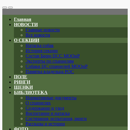
Search
Меню
Toggle
Главная
НОВОСТИ
Главные новости
Все новости
О СЕКЦИИ
Натаска собак
История секции
Состав Бюро ЦСС МООиР
Эксперты по спаниелям
Собаки ЦС спаниелей МООиР
Памятка владельца РОС
ПОЛЕ
РИНГИ
ЩЕНКИ
БИБЛИОТЕКА
Нормативные документы
О спаниелях
Содержание и уход
Воспитание и натаска
Состязания, испытания, ринги
Рассказы и истории
ФОТО