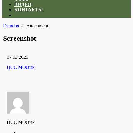
ВИДЕО
КОНТАКТЫ
Close
menu
Главная
> Attachment
Screenshot
Дата
07.03.2025
публикации
Рубрики
Автор
ЦСС МООиР
ЦСС МООиР
Twitter