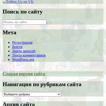
Поиск по сайту
Поиск
Поиск
Мета
Регистрация
Войти
Лента записей
Лента комментариев
WordPress.org
Старая версия сайта
Навигация по рубрикам сайта
Навигация
по
рубрикам
Архив сайта