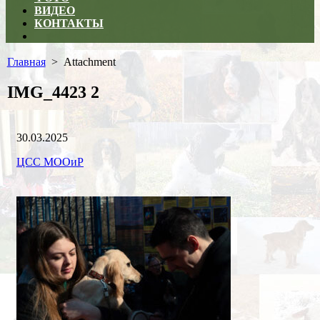
ВИДЕО
КОНТАКТЫ
Close
menu
Главная
> Attachment
IMG_4423 2
Дата
30.03.2025
публикации
Рубрики
Автор
ЦСС МООиР