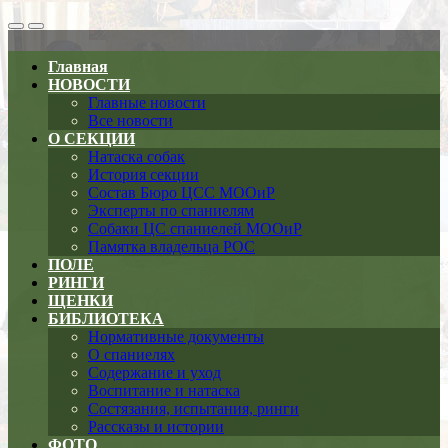
Search
Меню
Toggle
Главная
НОВОСТИ
Главные новости
Все новости
О СЕКЦИИ
Натаска собак
История секции
Состав Бюро ЦСС МООиР
Эксперты по спаниелям
Собаки ЦС спаниелей МООиР
Памятка владельца РОС
ПОЛЕ
РИНГИ
ЩЕНКИ
БИБЛИОТЕКА
Нормативные документы
О спаниелях
Содержание и уход
Воспитание и натаска
Состязания, испытания, ринги
Рассказы и истории
ФОТО