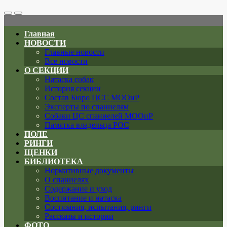
Search
Меню
Toggle
Главная
НОВОСТИ
Главные новости
Все новости
О СЕКЦИИ
Натаска собак
История секции
Состав Бюро ЦСС МООиР
Эксперты по спаниелям
Собаки ЦС спаниелей МООиР
Памятка владельца РОС
ПОЛЕ
РИНГИ
ЩЕНКИ
БИБЛИОТЕКА
Нормативные документы
О спаниелях
Содержание и уход
Воспитание и натаска
Состязания, испытания, ринги
Рассказы и истории
ФОТО