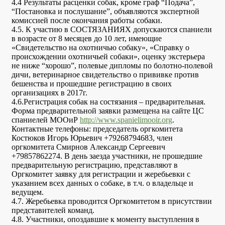
4.4 Результаты расценки собак, кроме граф “Подача”,
“Постановка и послушание”, объявляются экспертной
комиссией после окончания работы собаки.
4.5. К участию в СОСТЯЗАНИЯХ допускаются спаниели
в возрасте от 8 месяцев до 10 лет, имеющие
«Свидетельство на охотничью собаку», «Справку о
происхождении охотничьей собаки», оценку экстерьера
не ниже “хорошо”, полевые дипломы по болотно-полевой
дичи, ветеринарное свидетельство о прививке против
бешенства и прошедшие регистрацию в своих
организациях в 2017г.
4.6.Регистрация собак на состязания – предварительная.
Форма предварительной заявки размещена на сайте ЦС
спаниелей МООиР
http://www.spanielimooir.org
.
Контактные телефоны: председатель оргкомитета
Костюков Игорь Юрьевич +79268794683, член
оргкомитета Смирнов Александр Сергеевич
+79857862274. В день заезда участники, не прошедшие
предварительную регистрацию, представляют в
Оргкомитет заявку для регистрации и жеребьевки с
указанием всех данных о собаке, в т.ч. о владельце и
ведущем.
4.7. Жеребьевка проводится Оргкомитетом в присутствии
представителей команд.
4.8. Участники, опоздавшие к моменту выступления в