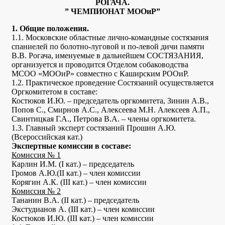
РОГАЧА.
” ЧЕМПИОНАТ МООиР”
1. Общие положения.
1.1. Московские областные лично-командные состязания
спаниелей по болотно-луговой и по-левой дичи памяти
В.В. Рогача, именуемые в дальнейшем СОСТЯЗАНИЯ,
организуется и проводится Отделом собаководства
МСОО «МООиР» совместно с Каширским РООиР.
1.2. Практическое проведение Состязаний осуществляется
Оргкомитетом в составе:
Костюков И.Ю. – председатель оргкомитета, Зинин А.В.,
Попов С., Смирнов А.С., Алексеева М.Н. Алексеев А.П.,
Свинтицкая Г.А., Петрова В.А. – члены оргкомитета.
1.3. Главный эксперт состязаний Прошин А.Ю.
(Всероссийская кат.)
Экспертные комиссии в составе:
Комиссия № 1
Карлин И.М. (I кат.) – председатель
Громов А.Ю.(II кат.) – член комиссии
Корягин А.К. (III кат.) – член комиссии
Комиссия № 2
Тананин В.А. (II кат.) – председатель
Экстудианов А. (III кат.) – член комиссии
Костюков И.Ю. (III кат.) – член комиссии