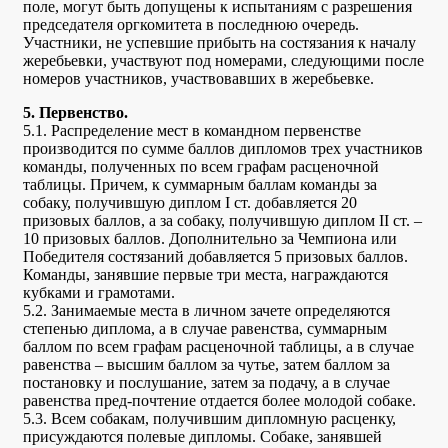
поле, могут быть допущены к испытаниям с разрешения
председателя оргкомитета в последнюю очередь.
Участники, не успевшие прибыть на состязания к началу
жеребьевки, участвуют под номерами, следующими после
номеров участников, участвовавших в жеребьевке.
5. Первенство.
5.1. Распределение мест в командном первенстве
производится по сумме баллов дипломов трех участников
команды, полученных по всем графам расценочной
таблицы. Причем, к суммарным баллам команды за
собаку, получившую диплом I ст. добавляется 20
призовых баллов, а за собаку, получившую диплом II ст. –
10 призовых баллов. Дополнительно за Чемпиона или
Победителя состязаний добавляется 5 призовых баллов.
Команды, занявшие первые три места, награждаются
кубками и грамотами.
5.2. Занимаемые места в личном зачете определяются
степенью диплома, а в случае равенства, суммарным
баллом по всем графам расценочной таблицы, а в случае
равенства – высшим баллом за чутье, затем баллом за
постановку и послушание, затем за подачу, а в случае
равенства пред-почтение отдается более молодой собаке.
5.3. Всем собакам, получившим дипломную расценку,
присуждаются полевые дипломы. Собаке, занявшей