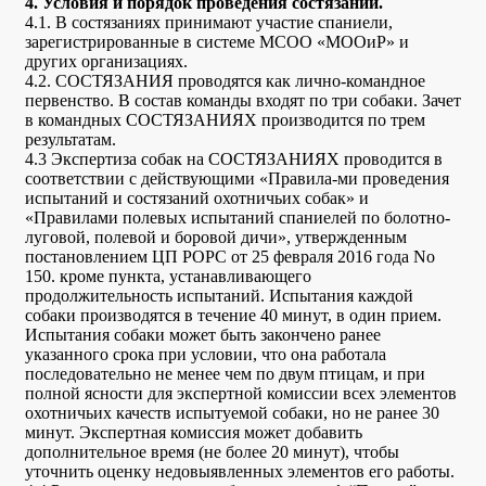
4. Условия и порядок проведения состязаний.
4.1. В состязаниях принимают участие спаниели,
зарегистрированные в системе МСОО «МООиР» и
других организациях.
4.2. СОСТЯЗАНИЯ проводятся как лично-командное
первенство. В состав команды входят по три собаки. Зачет
в командных СОСТЯЗАНИЯХ производится по трем
результатам.
4.3 Экспертиза собак на СОСТЯЗАНИЯХ проводится в
соответствии с действующими «Правила-ми проведения
испытаний и состязаний охотничьих собак» и
«Правилами полевых испытаний спаниелей по болотно-
луговой, полевой и боровой дичи», утвержденным
постановлением ЦП РОРС от 25 февраля 2016 года No
150. кроме пункта, устанавливающего
продолжительность испытаний. Испытания каждой
собаки производятся в течение 40 минут, в один прием.
Испытания собаки может быть закончено ранее
указанного срока при условии, что она работала
последовательно не менее чем по двум птицам, и при
полной ясности для экспертной комиссии всех элементов
охотничьих качеств испытуемой собаки, но не ранее 30
минут. Экспертная комиссия может добавить
дополнительное время (не более 20 минут), чтобы
уточнить оценку недовыявленных элементов его работы.