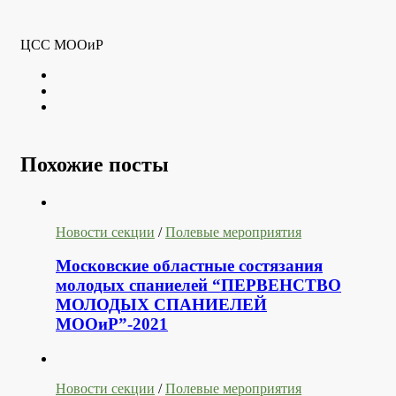
ЦСС МООиР
Twitter
Youtube
VK
Похожие посты
Новости секции
/
Полевые мероприятия
Московские областные состязания
молодых спаниелей “ПЕРВЕНСТВО
МОЛОДЫХ СПАНИЕЛЕЙ
МООиР”-2021
Новости секции
/
Полевые мероприятия