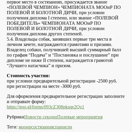
первое место в состязаниях, присуждается звание
«ПОЛЕВОЙ ЧЕМПИОН» ЧЕМПИОНАТА МООиР ПО
ПОЛЕВОЙ И БОЛОТНОЙ ДИЧИ, при условии
получения диплома I степени, или звание «ПОЛЕВОЙ
ПОБЕДИТЕЛЬ» ЧЕМПИОНАТА МООиР ПО
ПОЛЕВОЙ И БОЛОТНОЙ ДИЧИ, при условии
получения диплома других степеней.
5.4. Владельцы собак, занявших первые три места в
личном зачете, награждаются грамотами и призами.
Владелец собаки, получившей высший суммарный балл
по графам “Подача” и “Постановка и послушание” при
дипломе не ниже II степени, награждается грамотой
“Лучшего натасчика” и призом.
Стоимость участия:
при условии предварительной регистрации -2500 руб.
при регистрации на месте -3000 руб.
Для оформления предварительное регистрации заполните
и отправьте форму:
https://goo.gl/forms/093cZ308pksqe2Qz1
Рубрики
Новости секции
Полевые мероприятия
Теги:
мооир
состязания
спаниели