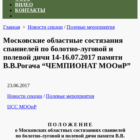
ВИДЕО
КОНТАКТЫ
Close
menu
Главная
>
Новости секции
/
Полевые мероприятия
Московские областные состязания
спаниелей по болотно-луговой и
полевой дичи 14-16.07.2017 памяти
В.В.Рогача “ЧЕМПИОНАТ МООиР”
Дата
23.06.2017
публикации
Рубрики
Новости секции
/
Полевые мероприятия
Автор
ЦСС МООиР
П О Л О Ж Е Н И Е
о Московских областных состязаниях спаниелей
по болотно-луговой и полевой дичи памяти В.В.