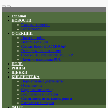
Search
Меню
Toggle
Главная
НОВОСТИ
Главные новости
Все новости
О СЕКЦИИ
Натаска собак
История секции
Состав Бюро ЦСС МООиР
Эксперты по спаниелям
Собаки ЦС спаниелей МООиР
Памятка владельца РОС
ПОЛЕ
РИНГИ
ЩЕНКИ
БИБЛИОТЕКА
Нормативные документы
О спаниелях
Содержание и уход
Воспитание и натаска
Состязания, испытания, ринги
Рассказы и истории
ФОТО