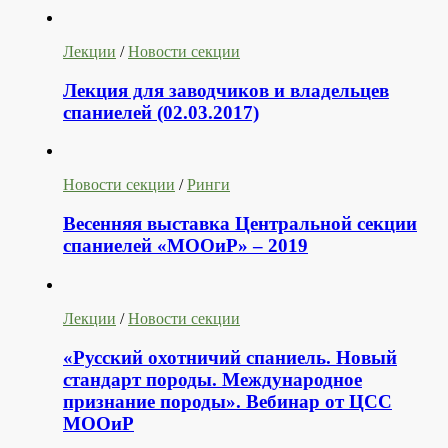
Лекции
/
Новости секции
Лекция для заводчиков и владельцев
спаниелей (02.03.2017)
Новости секции
/
Ринги
Весенняя выставка Центральной секции
спаниелей «МООиР» – 2019
Лекции
/
Новости секции
«Русский охотничий спаниель. Новый
стандарт породы. Международное
признание породы». Вебинар от ЦСС
МООиР