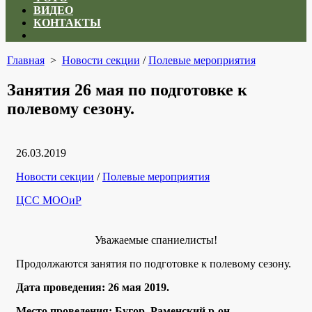
ВИДЕО
КОНТАКТЫ
Close
menu
Главная
>
Новости секции
/
Полевые мероприятия
Занятия 26 мая по подготовке к
полевому сезону.
Дата
26.03.2019
публикации
Рубрики
Новости секции
/
Полевые мероприятия
Автор
ЦСС МООиР
Уважаемые спаниелисты!
Продолжаются занятия по подготовке к полевому сезону.
Дата проведения: 26 мая 2019.
Место проведения: Бугор, Раменский р-он.