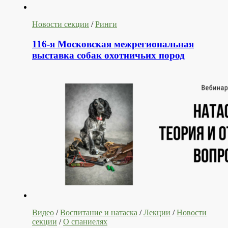
Новости секции
/
Ринги
116-я Московская межрегиональная
выставка собак охотничьих пород
Видео
/
Воспитание и натаска
/
Лекции
/
Новости
секции
/
О спаниелях