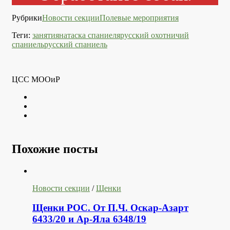
Рубрики
Новости секции
Полевые мероприятия
Теги:
занятия
натаска спаниеля
русский охотничий
спаниель
русский спаниель
ЦСС МООиР
Twitter
Youtube
VK
Похожие посты
Новости секции
/
Щенки
Щенки РОС. От П.Ч. Оскар-Азарт
6433/20 и Ар-Яла 6348/19