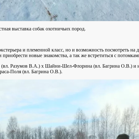
стная выставка собак охотничьих пород.
кстерьера и племенной класс, но и возможность посмотреть на д
и приобрести новые знакомства, а так же встретиться с потомкам
р (вл. Разумов В.А.) х Шайни-Шел-Флорина (вл. Багрина О.В.) и
раса-Поля (вл. Багрина О.В.).