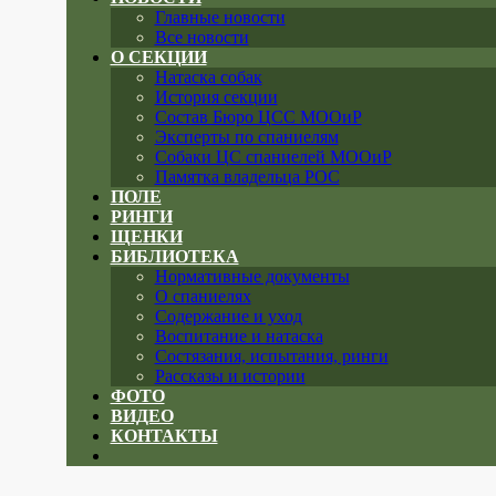
Главные новости
Все новости
О СЕКЦИИ
Натаска собак
История секции
Состав Бюро ЦСС МООиР
Эксперты по спаниелям
Собаки ЦС спаниелей МООиР
Памятка владельца РОС
ПОЛЕ
РИНГИ
ЩЕНКИ
БИБЛИОТЕКА
Нормативные документы
О спаниелях
Содержание и уход
Воспитание и натаска
Состязания, испытания, ринги
Рассказы и истории
ФОТО
ВИДЕО
КОНТАКТЫ
Close
menu