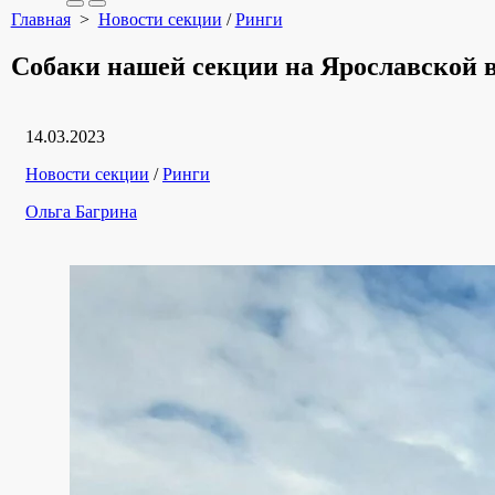
Search
Меню
Главная
>
Новости секции
/
Ринги
Toggle
Собаки нашей секции на Ярославской 
Дата
14.03.2023
публикации
Рубрики
Новости секции
/
Ринги
Автор
Ольга Багрина