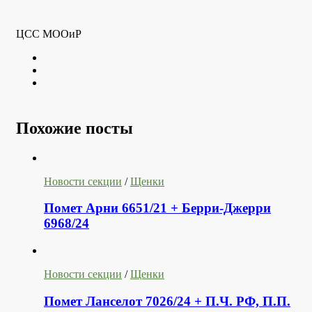
ЦСС МООиР
Twitter
Youtube
VK
Похожие посты
Новости секции
/
Щенки
Помет Арни 6651/21 + Берри-Джерри
6968/24
Новости секции
/
Щенки
Помет Ланселот 7026/24 + П.Ч. РФ, П.П.