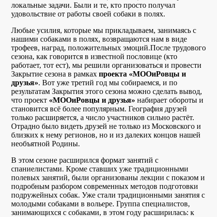
локальные задачи. Были и те, кто просто получал
удовольствие от работы своей собаки в полях.
Любые усилия, которые мы прикладываем, занимаясь с
нашими собаками в полях, возвращаются нам в виде
трофеев, наград, положительных эмоций.После трудового
сезона, как говорится в известной пословице (кто
работает, тот ест), мы решили организоваться и провести
Закрытие сезона в рамках
проекта «МООиРовцы и
друзья»
. Вот уже третий год мы собираемся, и по
результатам Закрытия этого сезона можно сделать вывод,
что проект
«МООиРовцы и друзья»
набирает обороты и
становится всё более популярным. География друзей
только расширяется, а число участников сильно растёт.
Отрадно было видеть друзей не только из Московского и
близких к нему регионов, но и из далеких концов нашей
необъятной Родины.
В этом сезоне расширился формат занятий с
спаниелистами. Кроме ставших уже традиционными
полевых занятий, были организованы лекции с показом и
подробным разбором современных методов подготовки
подружейных собак. Уже стали традиционными занятия с
молодыми собаками в вольере. Группа специалистов,
занимающихся с собаками, в этом году расширилась: к