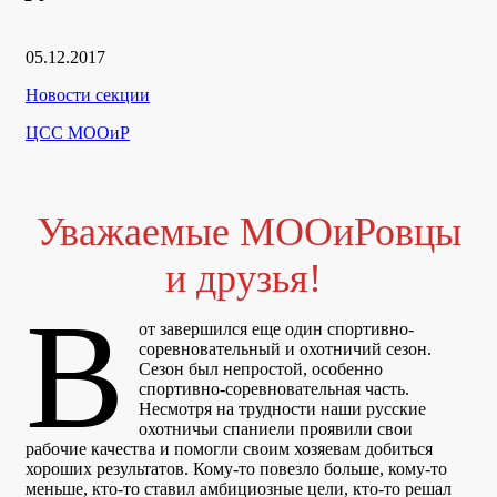
Дата
05.12.2017
публикации
Рубрики
Новости секции
Автор
ЦСС МООиР
Уважаемые МООиРовцы
и друзья!
В
от завершился еще один спортивно-
соревновательный и охотничий сезон.
Сезон был непростой, особенно
спортивно-соревновательная часть.
Несмотря на трудности наши русские
охотничьи спаниели проявили свои
рабочие качества и помогли своим хозяевам добиться
хороших результатов. Кому-то повезло больше, кому-то
меньше, кто-то ставил амбициозные цели, кто-то решал