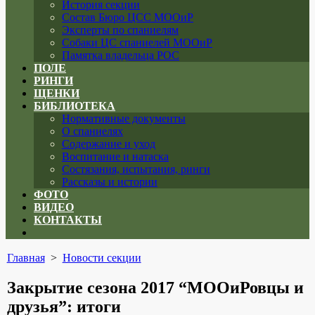
История секции
Состав Бюро ЦСС МООиР
Эксперты по спаниелям
Собаки ЦС спаниелей МООиР
Памятка владельца РОС
ПОЛЕ
РИНГИ
ЩЕНКИ
БИБЛИОТЕКА
Нормативные документы
О спаниелях
Содержание и уход
Воспитание и натаска
Состязания, испытания, ринги
Рассказы и истории
ФОТО
ВИДЕО
КОНТАКТЫ
Close
menu
Главная
>
Новости секции
Закрытие сезона 2017 “МООиРовцы и
друзья”: итоги