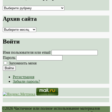
Навигация
по
рубрикам
Архив сайта
сайта
Архив
сайта
Войти
Имя пользователя или email
Пароль
Запомнить меня
Войти
Регистрация
Забыли пароль?
©2026 Частичное или полное использование материалов