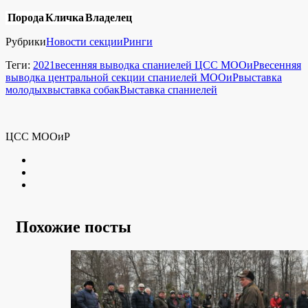
Порода
Кличка
Владелец
Рубрики
Новости секции
Ринги
Теги:
2021
весенняя выводка спаниелей ЦСС МООиР
весенняя
выводка центральной секции спаниелей МООиР
выставка
молодых
выставка собак
Выставка спаниелей
ЦСС МООиР
Twitter
Youtube
VK
Похожие посты