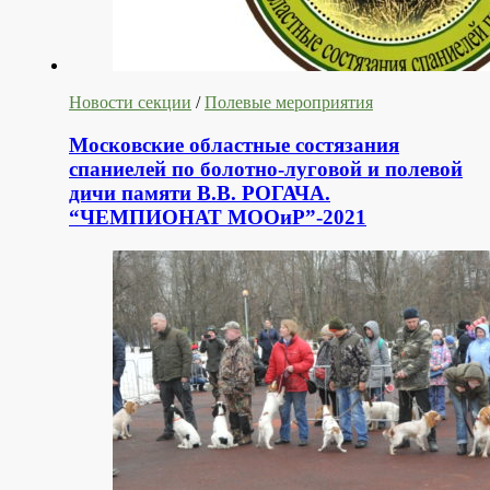
Новости секции
/
Полевые мероприятия
Московские областные состязания
спаниелей по болотно-луговой и полевой
дичи памяти В.В. РОГАЧА.
“ЧЕМПИОНАТ МООиР”-2021