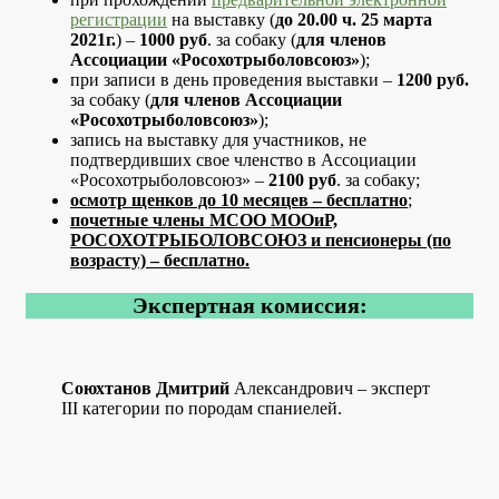
регистрации
на выставку (
до 20.00 ч. 25 марта
2021г.
) –
1000 руб
. за собаку (
для членов
Ассоциации «Росохотрыболовсоюз»
);
при записи в день проведения выставки –
1200 руб.
за собаку (
для членов Ассоциации
«Росохотрыболовсоюз»
);
запись на выставку для участников, не
подтвердивших свое членство в Ассоциации
«Росохотрыболовсоюз» –
2100 руб
. за собаку;
осмотр щенков до 10 месяцев – бесплатно
;
почетные члены МСОО МООиР,
РОСОХОТРЫБОЛОВСОЮЗ и пенсионеры (по
возрасту) – бесплатно.
Экспертная комиссия:
Союхтанов
Дмитрий
Александрович – эксперт
III категории по породам спаниелей.