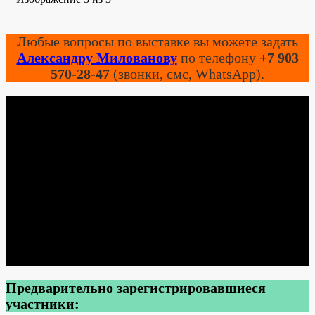
Любые вопросы по выставке вы можете задать
Александру Милованову
по телефону
+7 903
570-28-47
(звонки, смс, WhatsApp).
До встречи на
выставке!
Предварительно зарегистрировавшиеся
участники: