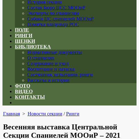
История секции
Состав Бюро ЦСС МООиР
Эксперты по спаниелям
Собаки ЦС спаниелей МООиР
Памятка владельца РОС
ПОЛЕ
РИНГИ
ЩЕНКИ
БИБЛИОТЕКА
Нормативные документы
О спаниелях
Содержание и уход
Воспитание и натаска
Состязания, испытания, ринги
Рассказы и истории
ФОТО
ВИДЕО
КОНТАКТЫ
Close
menu
Главная
>
Новости секции
/
Ринги
Весенняя выставка Центральной
Секции Спаниелей МООиР – 2021