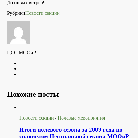
До новых встреч!
Рубрики
Новости секции
ЦСС МООиР
Twitter
Youtube
VK
Похожие посты
Новости секции
/
Полевые мероприятия
Итоги полевого сезона за 2009 года по
спаниелям Центральной секции МООиР