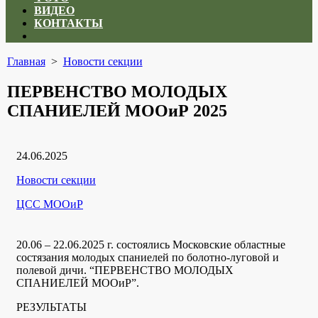
ВИДЕО
КОНТАКТЫ
Close
menu
Главная
>
Новости секции
ПЕРВЕНСТВО МОЛОДЫХ
СПАНИЕЛЕЙ МООиР 2025
Дата
24.06.2025
публикации
Рубрики
Новости секции
Автор
ЦСС МООиР
20.06 – 22.06.2025 г. состоялись Московские областные
состязания молодых спаниелей по болотно-луговой и
полевой дичи. “ПЕРВЕНСТВО МОЛОДЫХ
СПАНИЕЛЕЙ МООиР”.
РЕЗУЛЬТАТЫ