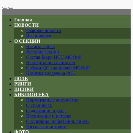
Search
Меню
Toggle
Главная
НОВОСТИ
Главные новости
Все новости
О СЕКЦИИ
Натаска собак
История секции
Состав Бюро ЦСС МООиР
Эксперты по спаниелям
Собаки ЦС спаниелей МООиР
Памятка владельца РОС
ПОЛЕ
РИНГИ
ЩЕНКИ
БИБЛИОТЕКА
Нормативные документы
О спаниелях
Содержание и уход
Воспитание и натаска
Состязания, испытания, ринги
Рассказы и истории
ФОТО