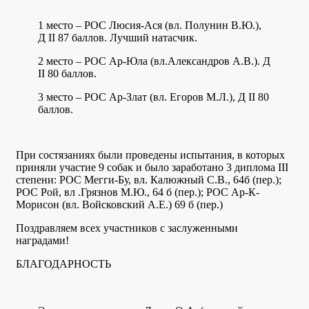
1 место – РОС Люсия-Ася (вл. Полунин В.Ю.),
Д II 87 баллов. Лучший натасчик.
2 место – РОС Ар-Юла (вл.Александров А.В.). Д
II 80 баллов.
3 место – РОС Ар-Злат (вл. Егоров М.Л.), Д II 80
баллов.
При состязаниях были проведены испытания, в которых
приняли участие 9 собак и было заработано 3 диплома III
степени: РОС Мегги-Бу, вл. Калюжный С.В., 64б (пер.);
РОС Рой, вл .Грязнов М.Ю., 64 б (пер.); РОС Ар-К-
Морисон (вл. Войсковский А.Е.) 69 б (пер.)
Поздравляем всех участников с заслуженными
наградами!
БЛАГОДАРНОСТЬ