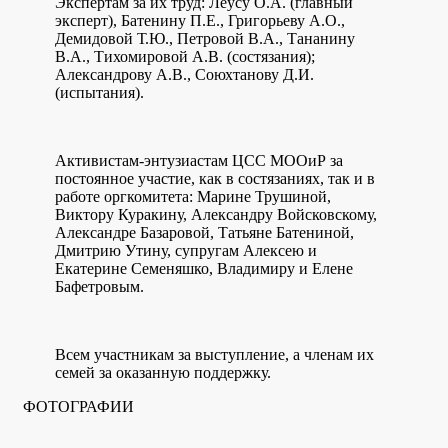
Экспертам за их труд: Леусу О.А. (главный
эксперт), Батенину П.Е., Григорьеву А.О.,
Демидовой Т.Ю., Петровой В.А., Тананину
В.А., Тихомировой А.В. (состязания);
Александрову А.В., Союхтанову Д.И.
(испытания).
Активистам-энтузиастам ЦСС МООиР за
постоянное участие, как в состязаниях, так и в
работе оргкомитета: Марине Трушиной,
Виктору Куракину, Александру Войсковскому,
Александре Базаровой, Татьяне Батениной,
Дмитрию Утину, супругам Алексею и
Екатерине Семеняшко, Владимиру и Елене
Бафетровым.
Всем участникам за выступление, а членам их
семей за оказанную поддержку.
ФОТОГРАФИИ