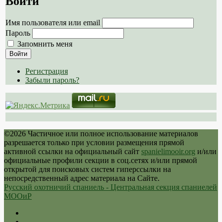
Войти
Имя пользователя или email
Пароль
Запомнить меня
Войти
Регистрация
Забыли пароль?
©2026 Частичное или полное использование материалов
разрешается только при условии размещения прямой
активной ссылки на официальный сайт
spanielimooir.org
и/или
официальные профили секции в соц.сетях и/или прямой
открытой для поисковых систем гиперссылки на
непосредственный адрес материала на Сайте.
Русский охотничий спаниель - Центральная секция спаниелей
МООиР
Twitter
Youtube