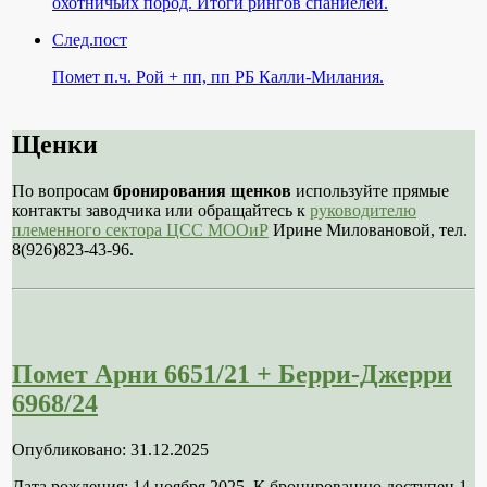
охотничьих пород. Итоги рингов спаниелей.
След.пост
Помет п.ч. Рой + пп, пп РБ Калли-Милания.
Щенки
По вопросам
бронирования щенков
используйте прямые
контакты заводчика или обращайтесь к
руководителю
племенного сектора ЦСС МООиР
Ирине Миловановой, тел.
8(926)823-43-96.
Помет Арни 6651/21 + Берри-Джерри
6968/24
Опубликовано: 31.12.2025
Дата рождения: 14 ноября 2025. К бронированию доступен 1