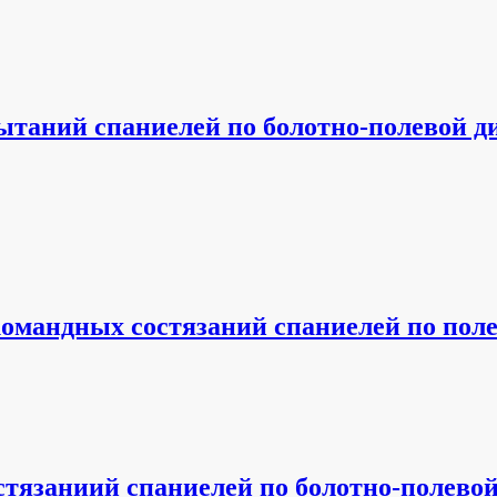
аний спаниелей по болотно-полевой дич
командных состязаний спаниелей по поле
тязаниий спаниелей по болотно-полево