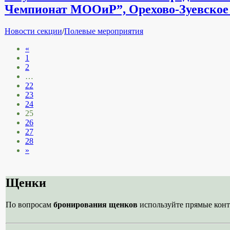
Чемпионат МООиР”, Орехово-Зуевское ох
Рубрики
Новости секции
/
Полевые мероприятия
Пагинация
«
1
записей
2
…
22
23
24
25
26
27
28
»
Щенки
По вопросам
бронирования щенков
используйте прямые конт