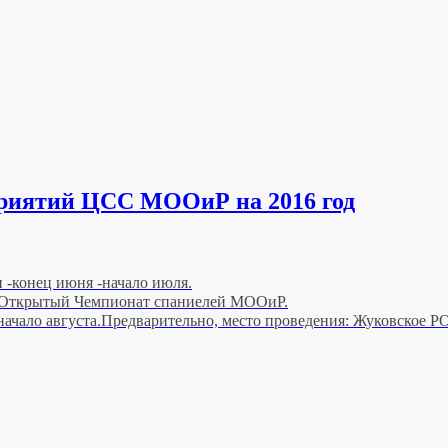
риятий ЦСС МООиР на 2016 год
-конец июня -начало июля.
 и Открытый Чемпионат спаниелей МООиР.
ачало августа.Предварительно, место проведения: Жуковское 