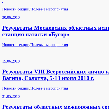
Рубрики
Новости секции
/
Полевые мероприятия
30.06.2010
Результаты Московских областных испыт
станция натаски «Бугор»
Рубрики
Новости секции
/
Полевые мероприятия
15.06.2010
Результаты VIII Всероссийских лично-
Вагина, Солотча, 5-13 июня 2010 г.
Рубрики
Новости секции
/
Полевые мероприятия
31.05.2010
Результаты областных межпородных сос