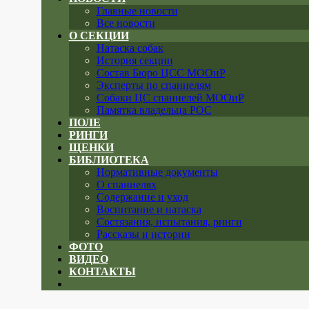
Главные новости
Все новости
О СЕКЦИИ
Натаска собак
История секции
Состав Бюро ЦСС МООиР
Эксперты по спаниелям
Собаки ЦС спаниелей МООиР
Памятка владельца РОС
ПОЛЕ
РИНГИ
ЩЕНКИ
БИБЛИОТЕКА
Нормативные документы
О спаниелях
Содержание и уход
Воспитание и натаска
Состязания, испытания, ринги
Рассказы и истории
ФОТО
ВИДЕО
КОНТАКТЫ
Close
menu