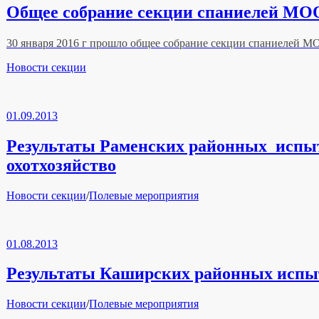
Общее собрание секции спаниелей МООи
30 января 2016 г прошло общее собрание секции спаниелей М
Рубрики
Новости секции
01.09.2013
Результаты Раменских районных испыта
охотхозяйство
Рубрики
Новости секции
/
Полевые мероприятия
01.08.2013
Результаты Каширских районных испыта
Рубрики
Новости секции
/
Полевые мероприятия