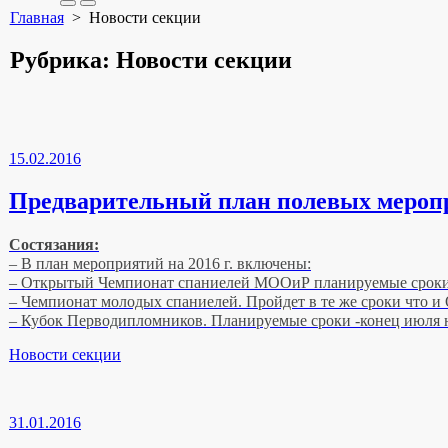
Search
Меню
Главная
> Новости секции
Toggle
Рубрика:
Новости секции
15.02.2016
Предварительный план полевых мероп
Состязания:
– В план мероприятий на 2016 г. включены:
– Открытый Чемпионат спаниелей МООиР планируемые сроки 
– Чемпионат молодых спаниелей. Пройдет в те же сроки что
– Кубок Перводипломников. Планируемые сроки -конец июля н
Рубрики
Новости секции
31.01.2016