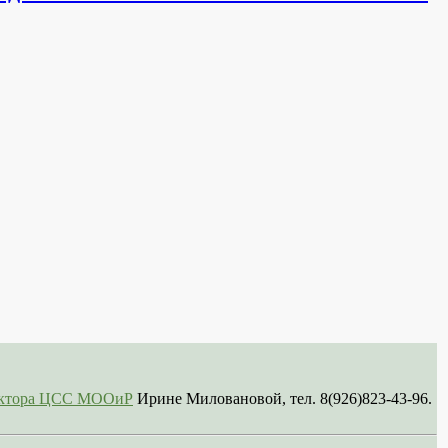
сектора ЦСС МООиР
Ирине Миловановой, тел. 8(926)823-43-96.