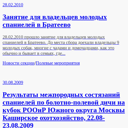
28.02.2010
Занятие для владельцев молодых
спаниелей в Братеево
28.02.2010 прошло занятие для владельцев молодых
спаниелей в Братеево. До места сбора доехали владельцы 9
молодых собак, многие с чадами и домочадцами, как это
обычно и бывает в семьях, где...
Рубрики
Новости секции
/
Полевые мероприятия
30.08.2009
Результаты межпородных состязаний
спаниелей по болотно-полевой дичи на
кубок РООиР Южного округа Москвы
Каширское охотхозяйство, 22.08-
23.08.2009