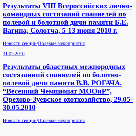
Результаты VIII Всероссийских лично-
командных состязаний спаниелей по
полевой и болотной дичи памяти Б.Е.
Вагина, Солотча, 5-13 июня 2010 г.
Рубрики
Новости секции
/
Полевые мероприятия
31.05.2010
Результаты областных межпородных
состязаниий спаниелей по болотно-
полевой дичи памяти В.В. РОГАЧА.
“Весенний Чемпионат МООиР”,
Орехово-Зуевское охотхозяйство, 29.05-
30.05.2010
Рубрики
Новости секции
/
Полевые мероприятия