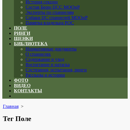
История секции
Состав Бюро ЦСС МООиР
Эксперты по спаниелям
Собаки ЦС спаниелей МООиР
Памятка владельца РОС
ПОЛЕ
РИНГИ
ЩЕНКИ
БИБЛИОТЕКА
Нормативные документы
О спаниелях
Содержание и уход
Воспитание и натаска
Состязания, испытания, ринги
Рассказы и истории
ФОТО
ВИДЕО
КОНТАКТЫ
Close
menu
Главная
>
Тег
Поле