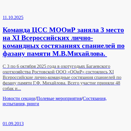
11.10.2025
Команда ЦСС МООиР заняла 3 место
на XI Всероссийских лично-
командных состязаниях спаниелей по
фазану памяти М.В.Михайлова.
С 3 по 6 октября 2025 года в охотугодьях Багаевского
охотхозяйства Ростовской ООО «ООиР» состоялись ХI
Всероссийские лично-командные состязания спаниелей по
фазану памяти Г.Ф. Михайлова. Всего участие приняли 48
собак и...
Рубрики
Новости секции
/
Полевые мероприятия
/
Состязания,
испытания, ринги
01.09.2013