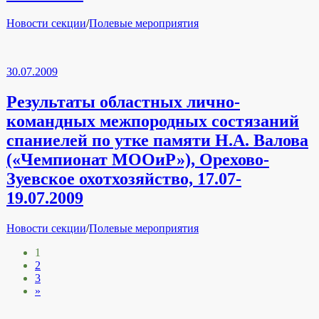
Рубрики
Новости секции
/
Полевые мероприятия
30.07.2009
Результаты областных лично-
командных межпородных состязаний
спаниелей по утке памяти Н.А. Валова
(«Чемпионат МООиР»), Орехово-
Зуевское охотхозяйство, 17.07-
19.07.2009
Рубрики
Новости секции
/
Полевые мероприятия
Пагинация
1
2
записей
3
»