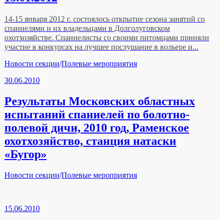
14-15 января 2012 г. состоялось открытие сезона занятий со
спаниелями и их владельцами в Долголуговском
охотхозяйстве. Спаниелисты со своими питомцами приняли
участие в конкурсах на лучшее послушание в вольере и...
Рубрики
Новости секции
/
Полевые мероприятия
30.06.2010
Результаты Московских областных
испытаний спаниелей по болотно-
полевой дичи, 2010 год, Раменское
охотхозяйство, станция натаски
«Бугор»
Рубрики
Новости секции
/
Полевые мероприятия
15.06.2010