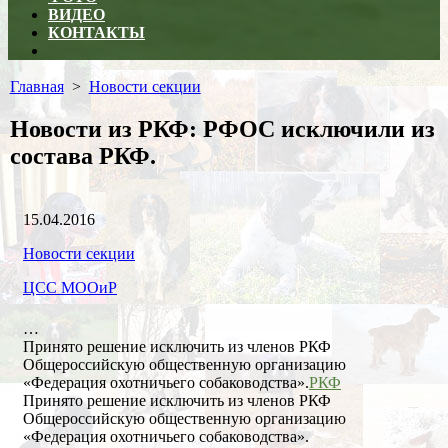
ВИДЕО
КОНТАКТЫ
Close
menu
Главная
>
Новости секции
Новости из РКФ: РФОС исключили из
состава РКФ.
Дата
15.04.2016
публикации
Рубрики
Новости секции
Автор
ЦСС МООиР
…
Принято решение исключить из членов РКФ
Общероссийскую общественную организацию
«Федерация охотничьего собаководства».
РКФ
Принято решение исключить из членов РКФ
Общероссийскую общественную организацию
«Федерация охотничьего собаководства».