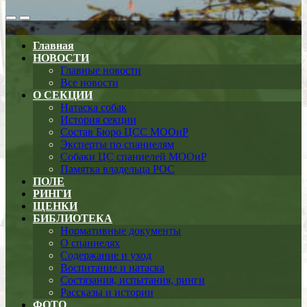
Search
Меню
Toggle
Главная
НОВОСТИ
Главные новости
Все новости
О СЕКЦИИ
Натаска собак
История секции
Состав Бюро ЦСС МООиР
Эксперты по спаниелям
Собаки ЦС спаниелей МООиР
Памятка владельца РОС
ПОЛЕ
РИНГИ
ЩЕНКИ
БИБЛИОТЕКА
Нормативные документы
О спаниелях
Содержание и уход
Воспитание и натаска
Состязания, испытания, ринги
Рассказы и истории
ФОТО