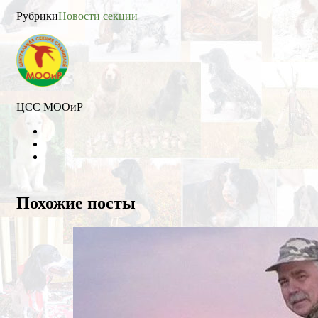
Рубрики
Новости секции
ЦСС МООиР
Twitter
Youtube
VK
Похожие посты