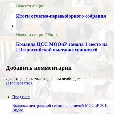
Новости секции
Итоги отчетно-перевыборного собрания
Новости секции
/
Ринги
Команда ЦСС МООиР заняла 1 место на
I Всероссийской выставке спаниелей.
Добавить комментарий
Для отправки комментария вам необходимо
авторизоваться
.
Пред.пост
Выводка центральной секции спаниелей МООиР 2016.
Видео.